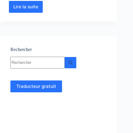
Lire la suite
Analyse
numérique
et
algorithme
cours,
Résumés,
exercices
Rechercher
Aucun
résultat
Traducteur gratuit