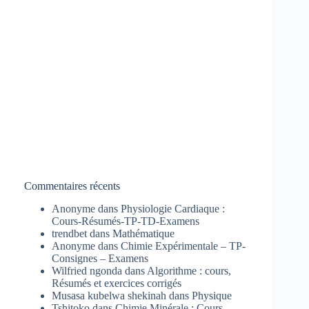
Commentaires récents
Anonyme
dans
Physiologie Cardiaque :
Cours-Résumés-TP-TD-Examens
trendbet
dans
Mathématique
Anonyme
dans
Chimie Expérimentale – TP-
Consignes – Examens
Wilfried ngonda
dans
Algorithme : cours,
Résumés et exercices corrigés
Musasa kubelwa shekinah
dans
Physique
Tshitoko
dans
Chimie Minérale : Cours-