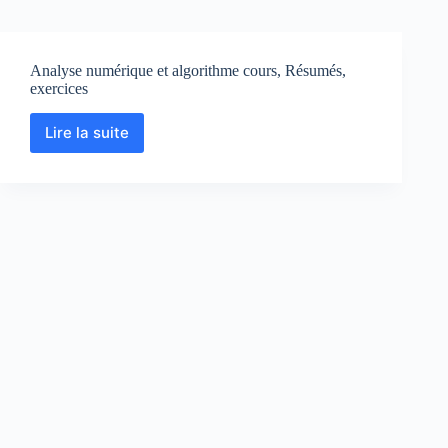
Analyse numérique et algorithme cours, Résumés,
exercices
Lire la suite
Analyse
numérique
et
algorithme
cours,
Résumés,
exercices