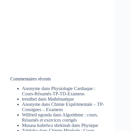
Commentaires récents
Anonyme
dans
Physiologie Cardiaque :
Cours-Résumés-TP-TD-Examens
trendbet
dans
Mathématique
Anonyme
dans
Chimie Expérimentale – TP-
Consignes – Examens
Wilfried ngonda
dans
Algorithme : cours,
Résumés et exercices corrigés
Musasa kubelwa shekinah
dans
Physique
Tshitoko
dans
Chimie Minérale : Cours-