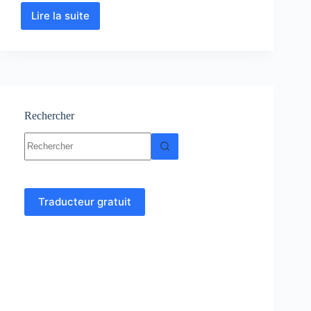
Lire la suite
Biologie
Végétale
:
Cours,
Résumés,TP,
Exercices
et
examens
Rechercher
Aucun
résultat
Traducteur gratuit