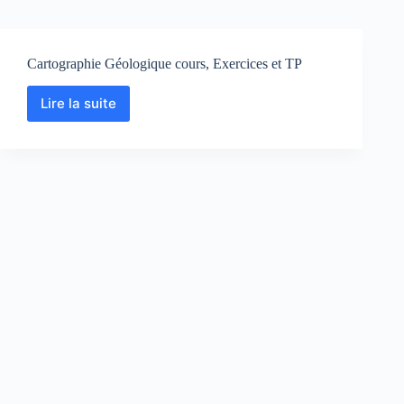
Cartographie Géologique cours, Exercices et TP
Lire la suite
Cartographie
Géologique
cours,
Exercices
et
TP