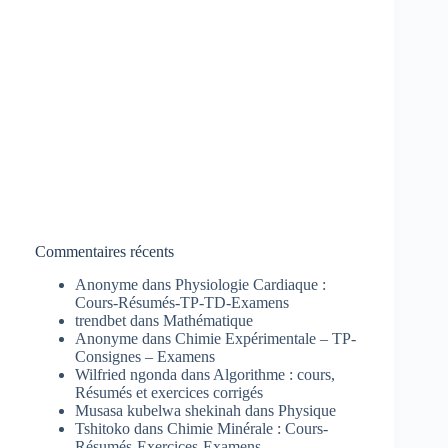
Commentaires récents
Anonyme
dans
Physiologie Cardiaque :
Cours-Résumés-TP-TD-Examens
trendbet
dans
Mathématique
Anonyme
dans
Chimie Expérimentale – TP-
Consignes – Examens
Wilfried ngonda
dans
Algorithme : cours,
Résumés et exercices corrigés
Musasa kubelwa shekinah
dans
Physique
Tshitoko
dans
Chimie Minérale : Cours-
Résumés-Exercices-Examens