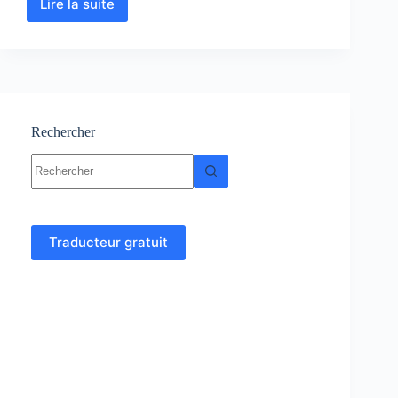
Lire la suite
Chimie
Expérimentale
–
TP-
Consignes
–
Examens
Rechercher
Aucun
résultat
Traducteur gratuit