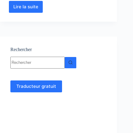
Lire la suite
Biologie
Moléculaire
:
Cours-
Résumés-
TD
et
Examens
Rechercher
corrigés
Aucun
résultat
Traducteur gratuit