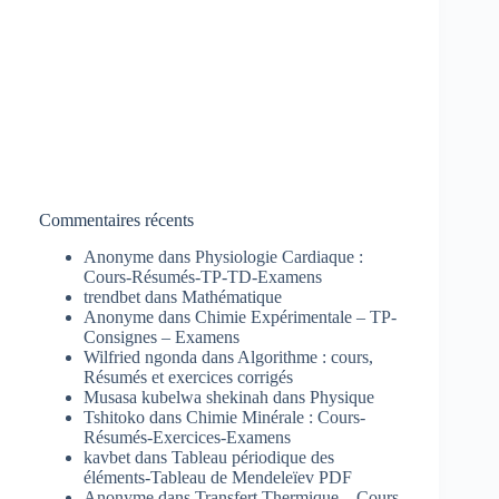
Commentaires récents
Anonyme
dans
Physiologie Cardiaque :
Cours-Résumés-TP-TD-Examens
trendbet
dans
Mathématique
Anonyme
dans
Chimie Expérimentale – TP-
Consignes – Examens
Wilfried ngonda
dans
Algorithme : cours,
Résumés et exercices corrigés
Musasa kubelwa shekinah
dans
Physique
Tshitoko
dans
Chimie Minérale : Cours-
Résumés-Exercices-Examens
kavbet
dans
Tableau périodique des
éléments-Tableau de Mendeleïev PDF
Anonyme
dans
Transfert Thermique – Cours