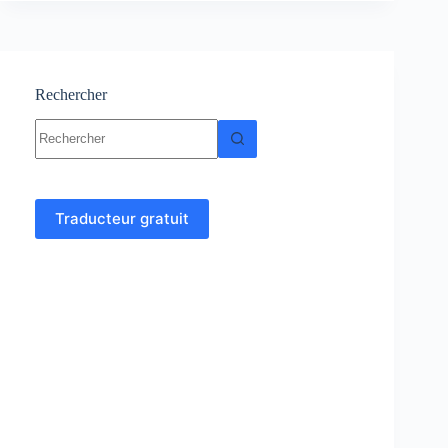
cours
et
exercices
corrigés
Rechercher
Aucun
résultat
Traducteur gratuit