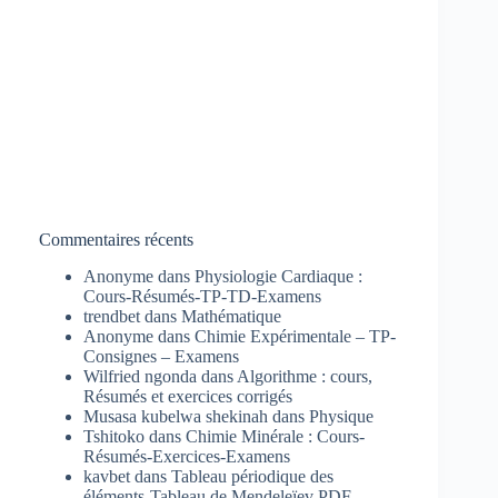
Commentaires récents
Anonyme
dans
Physiologie Cardiaque :
Cours-Résumés-TP-TD-Examens
trendbet
dans
Mathématique
Anonyme
dans
Chimie Expérimentale – TP-
Consignes – Examens
Wilfried ngonda
dans
Algorithme : cours,
Résumés et exercices corrigés
Musasa kubelwa shekinah
dans
Physique
Tshitoko
dans
Chimie Minérale : Cours-
Résumés-Exercices-Examens
kavbet
dans
Tableau périodique des
éléments-Tableau de Mendeleïev PDF