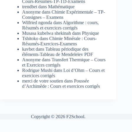
Cours-Résumés-TP-TD-Examens
trendbet
dans
Mathématique
Anonyme
dans
Chimie Expérimentale – TP-
Consignes – Examens
Wilfried ngonda
dans
Algorithme : cours,
Résumés et exercices corrigés
Musasa kubelwa shekinah
dans
Physique
Tshitoko
dans
Chimie Minérale : Cours-
Résumés-Exercices-Examens
kavbet
dans
Tableau périodique des
éléments-Tableau de Mendeleïev PDF
Anonyme
dans
Transfert Thermique – Cours
et Exercices corrigés
Rodrigue Mushi
dans
Loi d’Ohm – Cours et
exercices corrigés
merci de votre soutien
dans
Poussée
d’Archimède : Cours et exercices corrigés
Copyright © 2026 F2School.