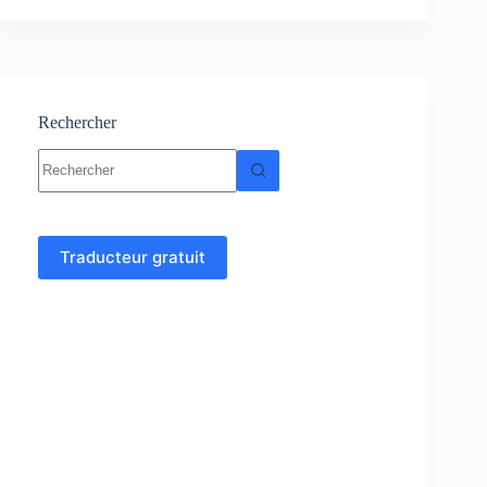
:
Cours
et
exercices
corrigés
Rechercher
Aucun
résultat
Traducteur gratuit