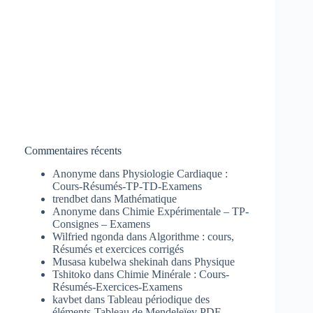
Commentaires récents
Anonyme
dans
Physiologie Cardiaque :
Cours-Résumés-TP-TD-Examens
trendbet
dans
Mathématique
Anonyme
dans
Chimie Expérimentale – TP-
Consignes – Examens
Wilfried ngonda
dans
Algorithme : cours,
Résumés et exercices corrigés
Musasa kubelwa shekinah
dans
Physique
Tshitoko
dans
Chimie Minérale : Cours-
Résumés-Exercices-Examens
kavbet
dans
Tableau périodique des
éléments-Tableau de Mendeleïev PDF