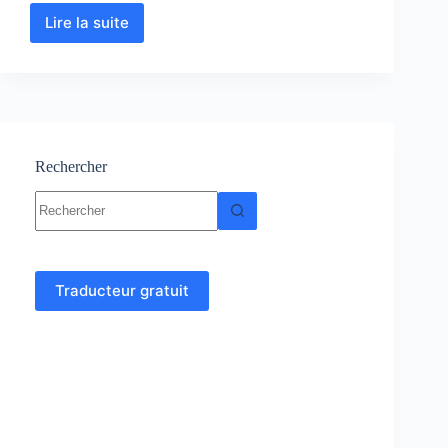
Lire la suite
Génétique
:
Cours
–
Résumé
–
TD
et
Rechercher
Examens
Aucun
corrigés
résultat
Traducteur gratuit