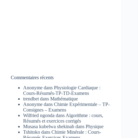
Commentaires récents
Anonyme
dans
Physiologie Cardiaque :
Cours-Résumés-TP-TD-Examens
trendbet
dans
Mathématique
Anonyme
dans
Chimie Expérimentale – TP-
Consignes – Examens
Wilfried ngonda
dans
Algorithme : cours,
Résumés et exercices corrigés
Musasa kubelwa shekinah
dans
Physique
Tshitoko
dans
Chimie Minérale : Cours-
Résumés-Exercices-Examens