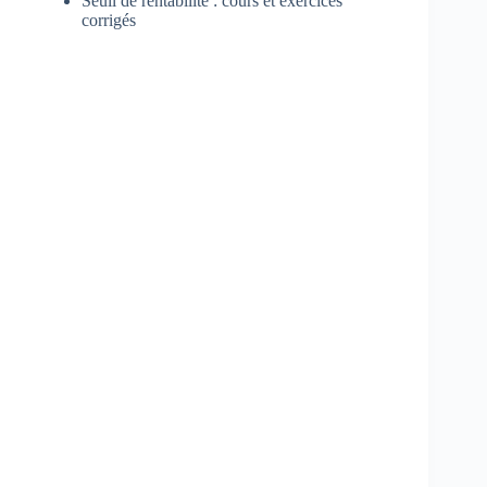
Seuil de rentabilité : cours et exercices
corrigés