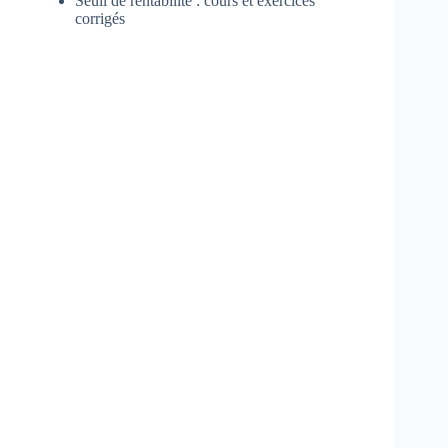
Seuil de rentabilité : cours et exercices
corrigés