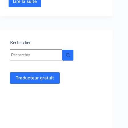
Lire la suite
Assainissement
–
Cours
–
Génie
civil
Rechercher
Aucun
résultat
Traducteur gratuit