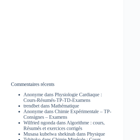
Commentaires récents
Anonyme
dans
Physiologie Cardiaque :
Cours-Résumés-TP-TD-Examens
trendbet
dans
Mathématique
Anonyme
dans
Chimie Expérimentale – TP-
Consignes – Examens
Wilfried ngonda
dans
Algorithme : cours,
Résumés et exercices corrigés
Musasa kubelwa shekinah
dans
Physique
Tshitoko
dans
Chimie Minérale : Cours-