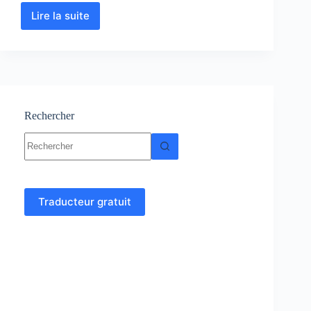
Lire la suite
Bassins
sédimentaires
–
Géologie-
Cours
et
études
de
Rechercher
cas
Aucun
résultat
Traducteur gratuit