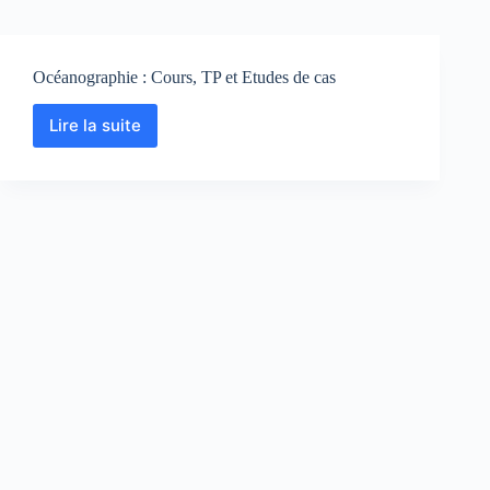
Océanographie : Cours, TP et Etudes de cas
Lire la suite
Océanographie
:
Cours,
TP
et
Etudes
de
cas