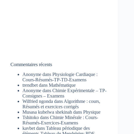
Commentaires récents
Anonyme
dans
Physiologie Cardiaque :
Cours-Résumés-TP-TD-Examens
trendbet
dans
Mathématique
Anonyme
dans
Chimie Expérimentale – TP-
Consignes – Examens
Wilfried ngonda
dans
Algorithme : cours,
Résumés et exercices corrigés
Musasa kubelwa shekinah
dans
Physique
Tshitoko
dans
Chimie Minérale : Cours-
Résumés-Exercices-Examens
kavbet
dans
Tableau périodique des
éléments-Tableau de Mendeleïev PDF