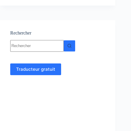
:
Cours
–
Résumés
–
Exercices
Rechercher
et
Aucun
Examens
résultat
Traducteur gratuit