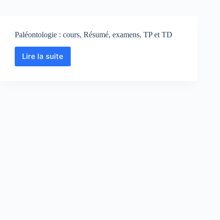
Paléontologie : cours, Résumé, examens, TP et TD
Lire la suite
Paléontologie
:
cours,
Résumé,
examens,
TP
et
TD