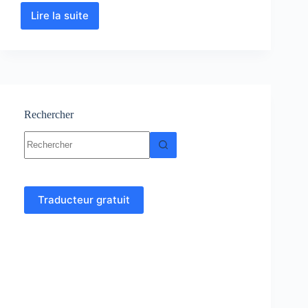
Lire la suite
Géodynamique
interne
:
Cours-
Résumé-
Exercices-
Examens
Rechercher
Aucun
résultat
Traducteur gratuit