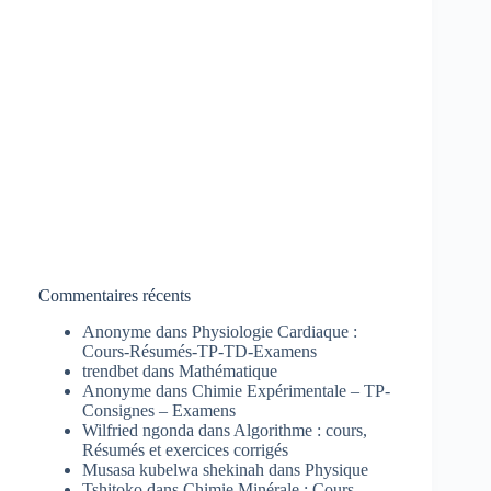
Commentaires récents
Anonyme
dans
Physiologie Cardiaque :
Cours-Résumés-TP-TD-Examens
trendbet
dans
Mathématique
Anonyme
dans
Chimie Expérimentale – TP-
Consignes – Examens
Wilfried ngonda
dans
Algorithme : cours,
Résumés et exercices corrigés
Musasa kubelwa shekinah
dans
Physique
Tshitoko
dans
Chimie Minérale : Cours-