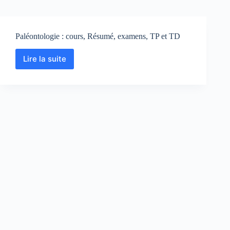
Paléontologie : cours, Résumé, examens, TP et TD
Lire la suite
Paléontologie
:
cours,
Résumé,
examens,
TP
et
TD