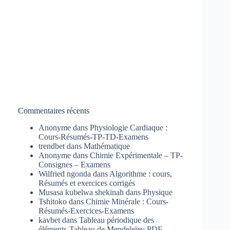
Commentaires récents
Anonyme
dans
Physiologie Cardiaque :
Cours-Résumés-TP-TD-Examens
trendbet
dans
Mathématique
Anonyme
dans
Chimie Expérimentale – TP-
Consignes – Examens
Wilfried ngonda
dans
Algorithme : cours,
Résumés et exercices corrigés
Musasa kubelwa shekinah
dans
Physique
Tshitoko
dans
Chimie Minérale : Cours-
Résumés-Exercices-Examens
kavbet
dans
Tableau périodique des
éléments-Tableau de Mendeleïev PDF