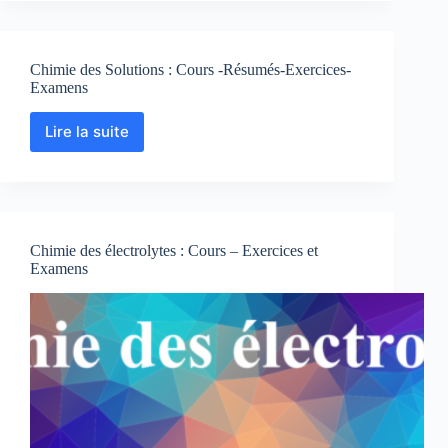
et
Exercices
corrigés
Chimie des Solutions : Cours -Résumés-Exercices-
Examens
Lire la suite
Chimie
des
Solutions
:
Cours
-
Chimie des électrolytes : Cours – Exercices et
Résumés-
Examens
Exercices-
Examens