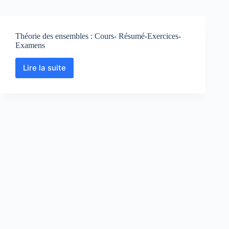
Théorie des ensembles : Cours- Résumé-Exercices-
Examens
Lire la suite
Théorie
des
ensembles
:
Cours-
Résumé-
Exercices-
Examens