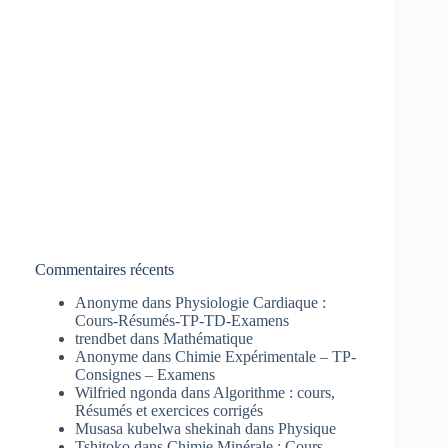
Commentaires récents
Anonyme
dans
Physiologie Cardiaque :
Cours-Résumés-TP-TD-Examens
trendbet
dans
Mathématique
Anonyme
dans
Chimie Expérimentale – TP-
Consignes – Examens
Wilfried ngonda
dans
Algorithme : cours,
Résumés et exercices corrigés
Musasa kubelwa shekinah
dans
Physique
Tshitoko
dans
Chimie Minérale : Cours-