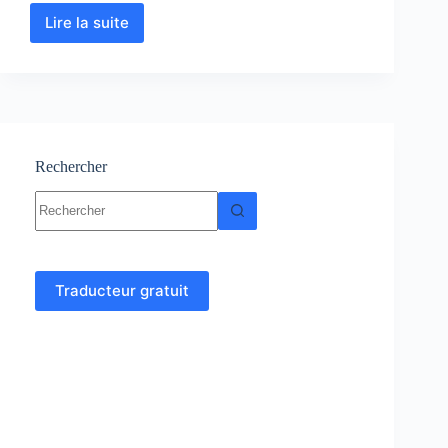
Lire la suite
Physiologie
Cardiaque
:
Cours-
Résumés-
TP-
TD-
Examens
Rechercher
Aucun
résultat
Traducteur gratuit