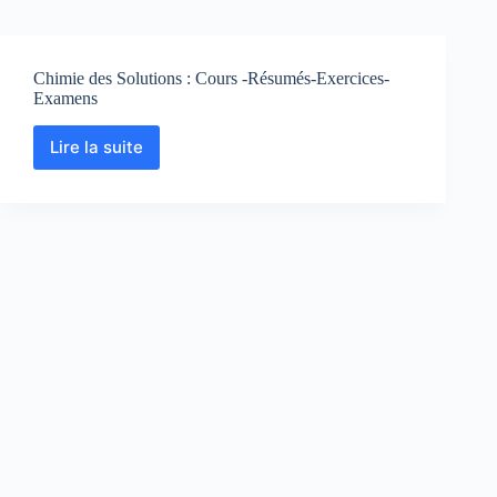
Chimie des Solutions : Cours -Résumés-Exercices-
Examens
Lire la suite
Chimie
des
Solutions
:
Cours
-
Résumés-
Exercices-
Examens