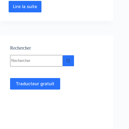
Lire la suite
Chimie
des
Solutions
:
Cours
-
Résumés-
Exercices-
Rechercher
Examens
Aucun
résultat
Traducteur gratuit