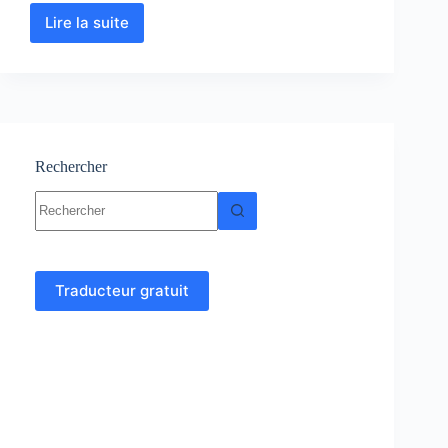
Lire la suite
Physique
Statistique
:
Cours-
Résumés
–
Exercices
–
Rechercher
Examens
Aucun
résultat
Traducteur gratuit