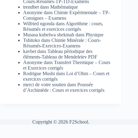
Cours-Résumés-TP-TD-Examens
trendbet
dans
Mathématique
Anonyme
dans
Chimie Expérimentale – TP-
Consignes – Examens
Wilfried ngonda
dans
Algorithme : cours,
Résumés et exercices corrigés
Musasa kubelwa shekinah
dans
Physique
Tshitoko
dans
Chimie Minérale : Cours-
Résumés-Exercices-Examens
kavbet
dans
Tableau périodique des
éléments-Tableau de Mendeleïev PDF
Anonyme
dans
Transfert Thermique – Cours
et Exercices corrigés
Rodrigue Mushi
dans
Loi d’Ohm – Cours et
exercices corrigés
merci de votre soutien
dans
Poussée
d’Archimède : Cours et exercices corrigés
Copyright © 2026 F2School.