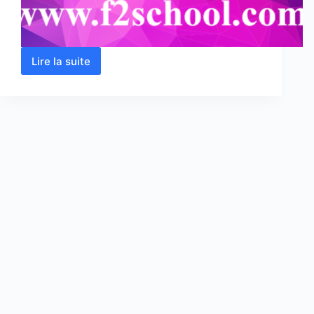
Lire la suite
Microbiologie
:
Cours-
Résumé
–
TD
et
Examens
corrigés