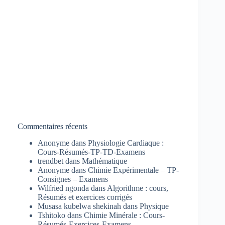
Commentaires récents
Anonyme
dans
Physiologie Cardiaque :
Cours-Résumés-TP-TD-Examens
trendbet
dans
Mathématique
Anonyme
dans
Chimie Expérimentale – TP-
Consignes – Examens
Wilfried ngonda
dans
Algorithme : cours,
Résumés et exercices corrigés
Musasa kubelwa shekinah
dans
Physique
Tshitoko
dans
Chimie Minérale : Cours-
Résumés-Exercices-Examens