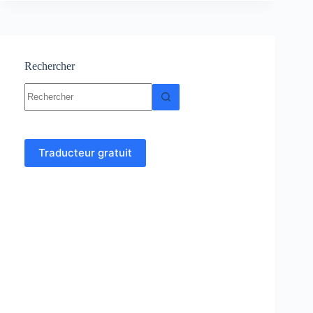
Cours
et
exercices
corrigés
Rechercher
Aucun
résultat
Traducteur gratuit