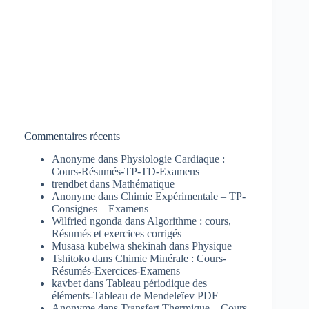
Commentaires récents
Anonyme
dans
Physiologie Cardiaque :
Cours-Résumés-TP-TD-Examens
trendbet
dans
Mathématique
Anonyme
dans
Chimie Expérimentale – TP-
Consignes – Examens
Wilfried ngonda
dans
Algorithme : cours,
Résumés et exercices corrigés
Musasa kubelwa shekinah
dans
Physique
Tshitoko
dans
Chimie Minérale : Cours-
Résumés-Exercices-Examens
kavbet
dans
Tableau périodique des
éléments-Tableau de Mendeleïev PDF
Anonyme
dans
Transfert Thermique – Cours