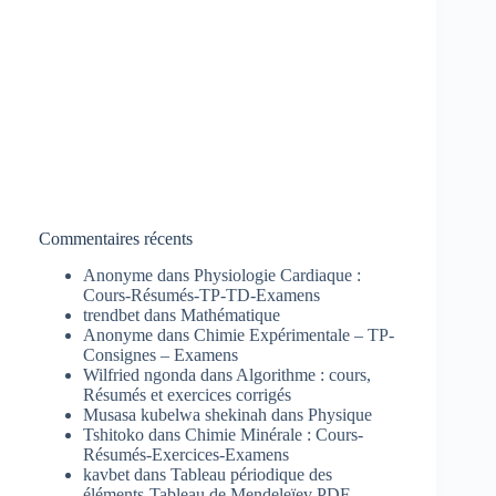
Commentaires récents
Anonyme
dans
Physiologie Cardiaque :
Cours-Résumés-TP-TD-Examens
trendbet
dans
Mathématique
Anonyme
dans
Chimie Expérimentale – TP-
Consignes – Examens
Wilfried ngonda
dans
Algorithme : cours,
Résumés et exercices corrigés
Musasa kubelwa shekinah
dans
Physique
Tshitoko
dans
Chimie Minérale : Cours-
Résumés-Exercices-Examens
kavbet
dans
Tableau périodique des
éléments-Tableau de Mendeleïev PDF