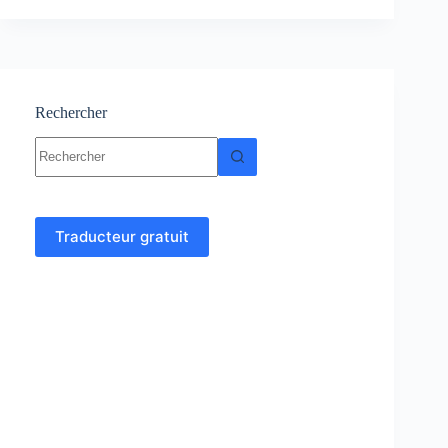
:
Cours
–
Résumés
-
Exercices
Rechercher
et
Aucun
Examens
résultat
corrigés
Traducteur gratuit