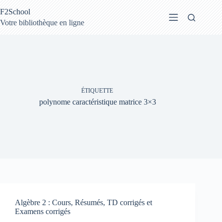
Passer
F2School
au
contenu
Votre bibliothèque en ligne
ÉTIQUETTE
polynome caractéristique matrice 3×3
Algèbre 2 : Cours, Résumés, TD corrigés et
Examens corrigés