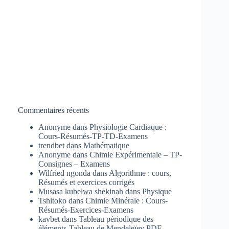
Commentaires récents
Anonyme
dans
Physiologie Cardiaque :
Cours-Résumés-TP-TD-Examens
trendbet
dans
Mathématique
Anonyme
dans
Chimie Expérimentale – TP-
Consignes – Examens
Wilfried ngonda
dans
Algorithme : cours,
Résumés et exercices corrigés
Musasa kubelwa shekinah
dans
Physique
Tshitoko
dans
Chimie Minérale : Cours-
Résumés-Exercices-Examens
kavbet
dans
Tableau périodique des
éléments-Tableau de Mendeleïev PDF