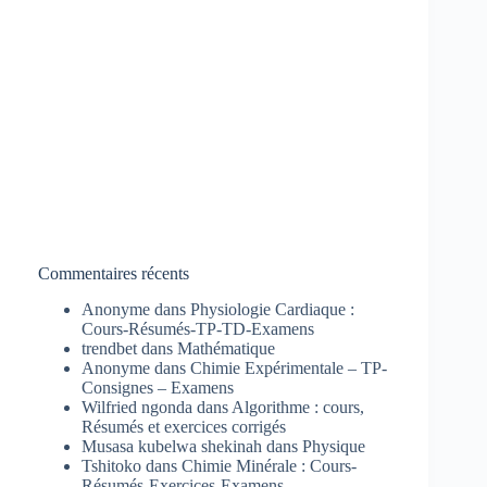
Commentaires récents
Anonyme
dans
Physiologie Cardiaque :
Cours-Résumés-TP-TD-Examens
trendbet
dans
Mathématique
Anonyme
dans
Chimie Expérimentale – TP-
Consignes – Examens
Wilfried ngonda
dans
Algorithme : cours,
Résumés et exercices corrigés
Musasa kubelwa shekinah
dans
Physique
Tshitoko
dans
Chimie Minérale : Cours-
Résumés-Exercices-Examens