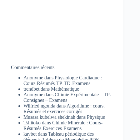
Commentaires récents
Anonyme
dans
Physiologie Cardiaque :
Cours-Résumés-TP-TD-Examens
trendbet
dans
Mathématique
Anonyme
dans
Chimie Expérimentale – TP-
Consignes – Examens
Wilfried ngonda
dans
Algorithme : cours,
Résumés et exercices corrigés
Musasa kubelwa shekinah
dans
Physique
Tshitoko
dans
Chimie Minérale : Cours-
Résumés-Exercices-Examens
kavbet
dans
Tableau périodique des
éléments-Tableau de Mendeleïev PDF