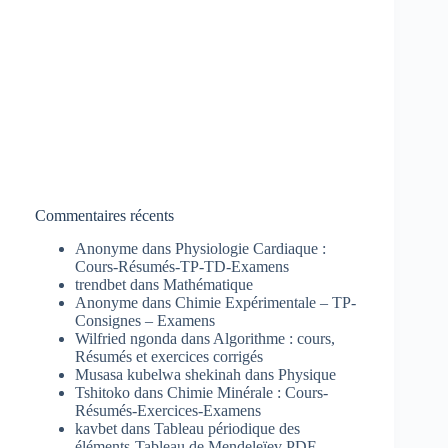
Commentaires récents
Anonyme
dans
Physiologie Cardiaque :
Cours-Résumés-TP-TD-Examens
trendbet
dans
Mathématique
Anonyme
dans
Chimie Expérimentale – TP-
Consignes – Examens
Wilfried ngonda
dans
Algorithme : cours,
Résumés et exercices corrigés
Musasa kubelwa shekinah
dans
Physique
Tshitoko
dans
Chimie Minérale : Cours-
Résumés-Exercices-Examens
kavbet
dans
Tableau périodique des
éléments-Tableau de Mendeleïev PDF