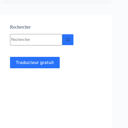
Logarithme
décimal
Rechercher
Aucun
résultat
Traducteur gratuit