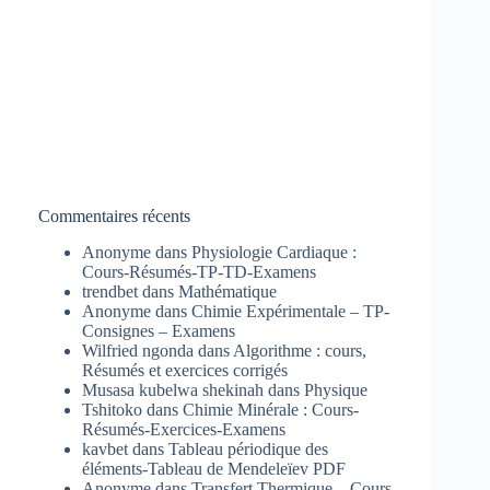
Commentaires récents
Anonyme
dans
Physiologie Cardiaque :
Cours-Résumés-TP-TD-Examens
trendbet
dans
Mathématique
Anonyme
dans
Chimie Expérimentale – TP-
Consignes – Examens
Wilfried ngonda
dans
Algorithme : cours,
Résumés et exercices corrigés
Musasa kubelwa shekinah
dans
Physique
Tshitoko
dans
Chimie Minérale : Cours-
Résumés-Exercices-Examens
kavbet
dans
Tableau périodique des
éléments-Tableau de Mendeleïev PDF
Anonyme
dans
Transfert Thermique – Cours