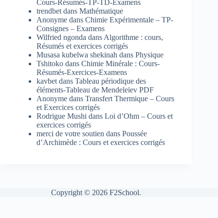
Cours-Résumés-TP-TD-Examens
trendbet
dans
Mathématique
Anonyme
dans
Chimie Expérimentale – TP-
Consignes – Examens
Wilfried ngonda
dans
Algorithme : cours,
Résumés et exercices corrigés
Musasa kubelwa shekinah
dans
Physique
Tshitoko
dans
Chimie Minérale : Cours-
Résumés-Exercices-Examens
kavbet
dans
Tableau périodique des
éléments-Tableau de Mendeleïev PDF
Anonyme
dans
Transfert Thermique – Cours
et Exercices corrigés
Rodrigue Mushi
dans
Loi d’Ohm – Cours et
exercices corrigés
merci de votre soutien
dans
Poussée
d’Archimède : Cours et exercices corrigés
Copyright © 2026 F2School.