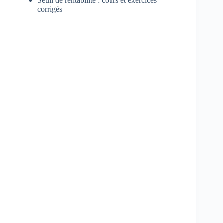
Seuil de rentabilité : cours et exercices
corrigés