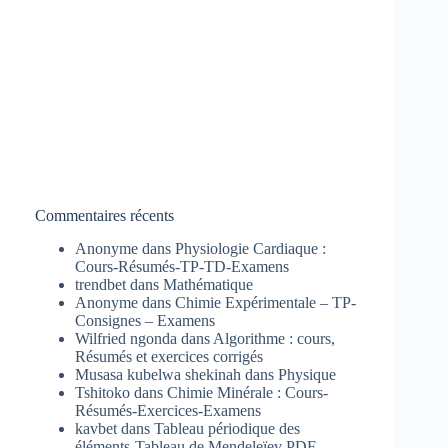
Commentaires récents
Anonyme
dans
Physiologie Cardiaque :
Cours-Résumés-TP-TD-Examens
trendbet
dans
Mathématique
Anonyme
dans
Chimie Expérimentale – TP-
Consignes – Examens
Wilfried ngonda
dans
Algorithme : cours,
Résumés et exercices corrigés
Musasa kubelwa shekinah
dans
Physique
Tshitoko
dans
Chimie Minérale : Cours-
Résumés-Exercices-Examens
kavbet
dans
Tableau périodique des
éléments-Tableau de Mendeleïev PDF