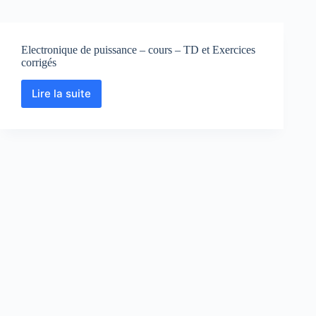
Electronique de puissance – cours – TD et Exercices
corrigés
Lire la suite
Electronique
de
puissance
–
cours
–
TD
et
Exercices
corrigés