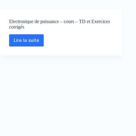
Electronique de puissance – cours – TD et Exercices
corrigés
Lire la suite
Electronique
de
puissance
–
cours
–
TD
et
Exercices
corrigés