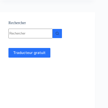
Logarithme
décimal
Rechercher
Aucun
résultat
Traducteur gratuit