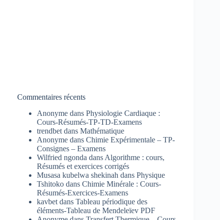
Commentaires récents
Anonyme
dans
Physiologie Cardiaque :
Cours-Résumés-TP-TD-Examens
trendbet
dans
Mathématique
Anonyme
dans
Chimie Expérimentale – TP-
Consignes – Examens
Wilfried ngonda
dans
Algorithme : cours,
Résumés et exercices corrigés
Musasa kubelwa shekinah
dans
Physique
Tshitoko
dans
Chimie Minérale : Cours-
Résumés-Exercices-Examens
kavbet
dans
Tableau périodique des
éléments-Tableau de Mendeleïev PDF
Anonyme
dans
Transfert Thermique – Cours