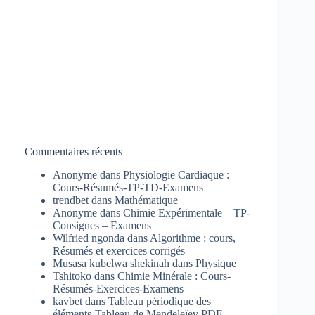
Commentaires récents
Anonyme
dans
Physiologie Cardiaque :
Cours-Résumés-TP-TD-Examens
trendbet
dans
Mathématique
Anonyme
dans
Chimie Expérimentale – TP-
Consignes – Examens
Wilfried ngonda
dans
Algorithme : cours,
Résumés et exercices corrigés
Musasa kubelwa shekinah
dans
Physique
Tshitoko
dans
Chimie Minérale : Cours-
Résumés-Exercices-Examens
kavbet
dans
Tableau périodique des
éléments-Tableau de Mendeleïev PDF