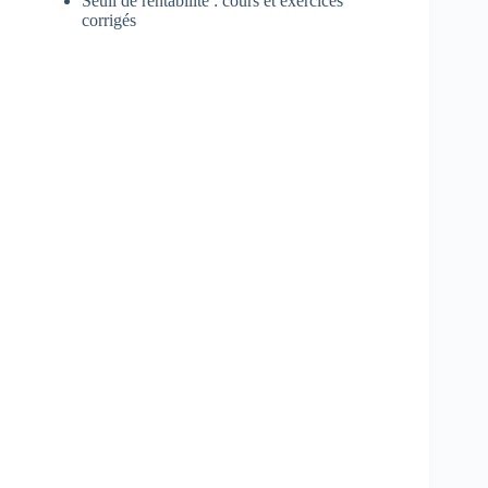
Seuil de rentabilité : cours et exercices
corrigés