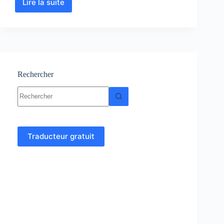
Lire la suite
Géomorphologie
:
Cours,
Résumés,
Exercices,
TP
Rechercher
Aucun
résultat
Traducteur gratuit