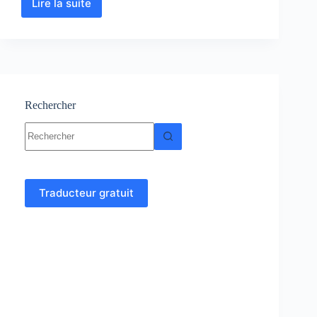
Lire la suite
Géomorphologie
:
Cours,
Résumés,
Exercices,
TP
Rechercher
Aucun
résultat
Traducteur gratuit