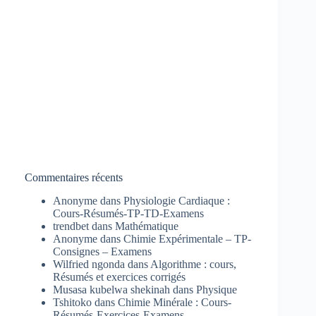
Commentaires récents
Anonyme
dans
Physiologie Cardiaque :
Cours-Résumés-TP-TD-Examens
trendbet
dans
Mathématique
Anonyme
dans
Chimie Expérimentale – TP-
Consignes – Examens
Wilfried ngonda
dans
Algorithme : cours,
Résumés et exercices corrigés
Musasa kubelwa shekinah
dans
Physique
Tshitoko
dans
Chimie Minérale : Cours-
Résumés-Exercices-Examens