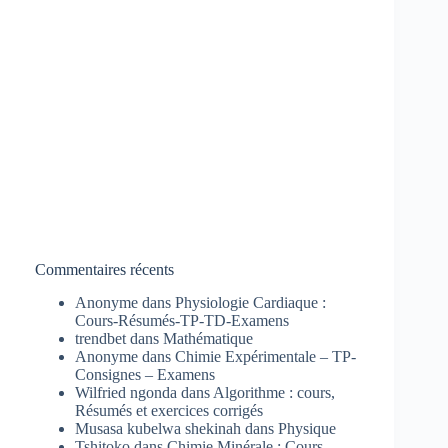
Commentaires récents
Anonyme
dans
Physiologie Cardiaque :
Cours-Résumés-TP-TD-Examens
trendbet
dans
Mathématique
Anonyme
dans
Chimie Expérimentale – TP-
Consignes – Examens
Wilfried ngonda
dans
Algorithme : cours,
Résumés et exercices corrigés
Musasa kubelwa shekinah
dans
Physique
Tshitoko
dans
Chimie Minérale : Cours-