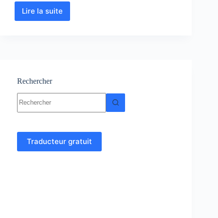
Lire la suite
Physique
Nucléaire
:
Cours-
Résumés-
Exercices-
Examens
Rechercher
Aucun
résultat
Traducteur gratuit