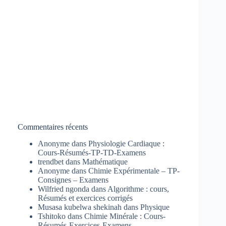
Commentaires récents
Anonyme
dans
Physiologie Cardiaque :
Cours-Résumés-TP-TD-Examens
trendbet
dans
Mathématique
Anonyme
dans
Chimie Expérimentale – TP-
Consignes – Examens
Wilfried ngonda
dans
Algorithme : cours,
Résumés et exercices corrigés
Musasa kubelwa shekinah
dans
Physique
Tshitoko
dans
Chimie Minérale : Cours-
Résumés-Exercices-Examens