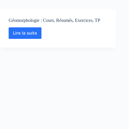
Géomorphologie : Cours, Résumés, Exercices, TP
Lire la suite
Géomorphologie
:
Cours,
Résumés,
Exercices,
TP