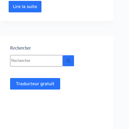
Lire la suite
Analyse
numérique
et
algorithme
cours,
Résumés,
exercices
Rechercher
Aucun
résultat
Traducteur gratuit