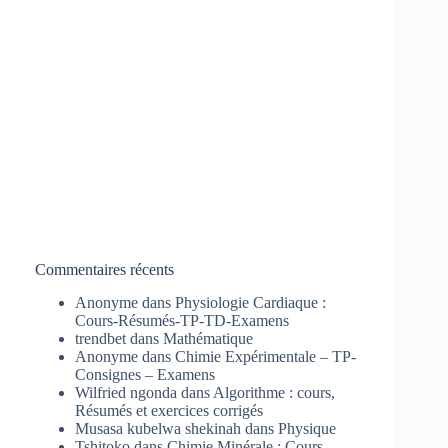
Commentaires récents
Anonyme
dans
Physiologie Cardiaque :
Cours-Résumés-TP-TD-Examens
trendbet
dans
Mathématique
Anonyme
dans
Chimie Expérimentale – TP-
Consignes – Examens
Wilfried ngonda
dans
Algorithme : cours,
Résumés et exercices corrigés
Musasa kubelwa shekinah
dans
Physique
Tshitoko
dans
Chimie Minérale : Cours-